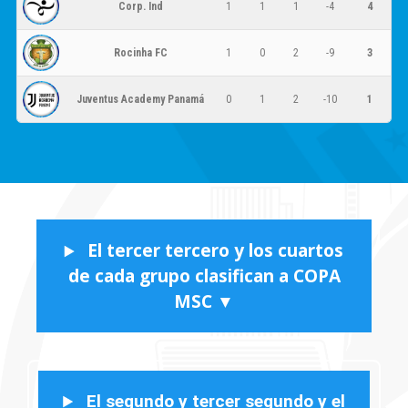
Corp. Ind
1
1
1
-4
4
Rocinha FC
1
0
2
-9
3
Juventus Academy Panamá
0
1
2
-10
1
El tercer tercero y los cuartos
de cada grupo clasifican a COPA
MSC ▼
El segundo y tercer segundo y el