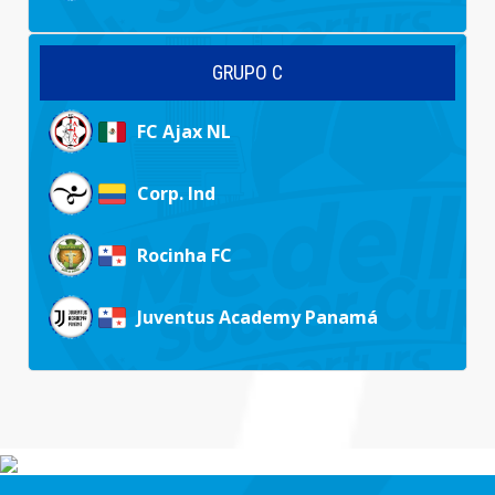
GRUPO C
FC Ajax NL
Corp. Ind
Rocinha FC
Juventus Academy Panamá