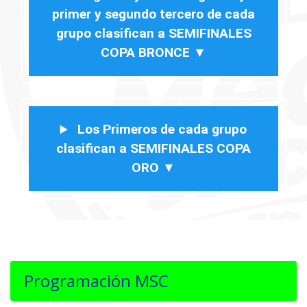
primer y segundo tercero de cada
grupo clasifican a SEMIFINALES
COPA BRONCE ▼
Los Primeros de cada grupo
clasifican a SEMIFINALES COPA
ORO ▼
Programación MSC