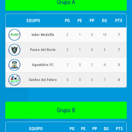
Grupo A
EQUIPO
PG
PE
PP
DG
PTS
Inder Medellín
2
1
0
10
7
Paseo del Norte
2
1
0
3
7
Aguadulce FC
1
0
2
-6
3
Sueños del Futuro
0
0
3
-7
0
Grupo B
EQUIPO
PG
PE
PP
DG
PTS