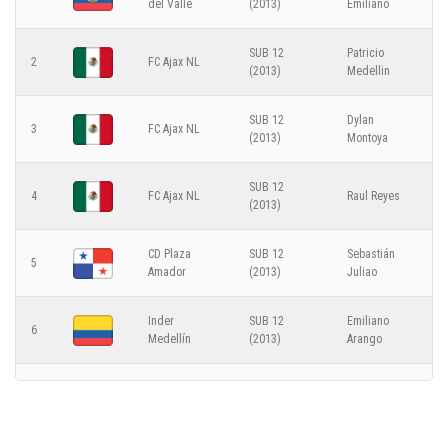
del Valle
(2013)
Emiliano
0
Real América
SUB 12
Patricio
2
FC Ajax NL
9
(2013)
Medellin
Copa MSC - 2025-12-11
SUB 12
Dylan
3
FC Ajax NL
9
(2013)
Montoya
CATEGORÍA SUB 12 (2013)
SUB 12
4
FC Ajax NL
Raul Reyes
7
4
Adonay Acevedo FC
(2013)
CD Plaza
SUB 12
Sebastián
5
5
Juventus Academy
Amador
(2013)
Juliao
1
Panamá
Inder
SUB 12
Emiliano
6
5
Copa MSC - 2025-12-11
Medellín
(2013)
Arango
CATEGORÍA SUB 12 (2013)
CD Plaza
SUB 12
Andrey
7
5
Amador
(2013)
Felipe
2