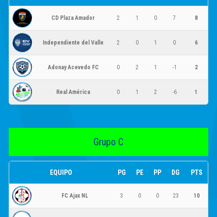
CD Plaza Amador
2
1
0
7
8
Independiente del Valle
2
0
1
0
6
Adonay Acevedo FC
0
2
1
-1
2
Real América
0
1
2
-6
1
Grupo C
EQUIPO
PG
PE
PP
DG
PTS
FC Ajax NL
3
0
0
23
10