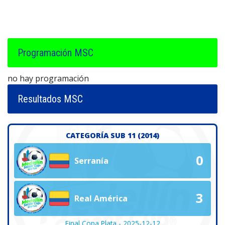
Programación MSC
no hay programación
Resultados MSC
CATEGORÍA SUB 11 (2014)
0
Serranía
3
Real América
Final Copa Plata - 2025-12-12