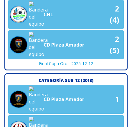
2
CHL
(4)
2
CD Plaza Amador
(5)
Final Copa Oro - 2025-12-12
CATEGORÍA SUB 12 (2013)
1
CD Plaza Amador
2
FC Ajax NL