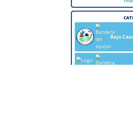
Fina
CAT
Bajo Cau
Serranía
Semifin
CAT
Tabla de Goleadores
Bajo Cau