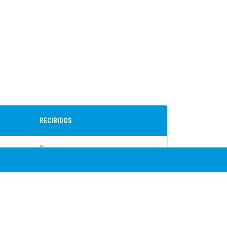
EGORÍA SUB 11 (2014)
3
ca
0
RECIBIDOS
 de Grupos - 2025-12-08
3