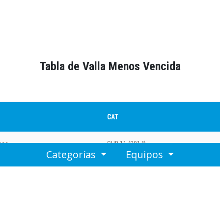
CAT
Bajo Cau
Tabla de Valla Menos Vencida
Serranía
CAT
Fase
uca
SUB 11 (2014)
Categorías
Equipos