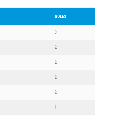
GOLES
1
rica
3
 de Grupos - 2025-12-10
2
EGORÍA SUB 11 (2014)
2
2
 Berrio
2
2
4
ca
1
 de Grupos - 2025-12-09