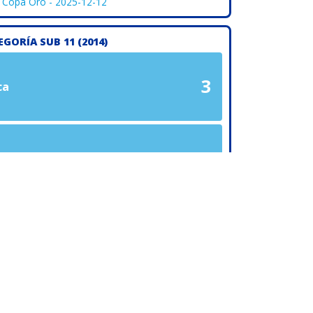
l Copa Oro - 2025-12-12
EGORÍA SUB 11 (2014)
3
ca
0
al Copa Oro 1 - 2025-12-11
EGORÍA SUB 11 (2014)
5
ca