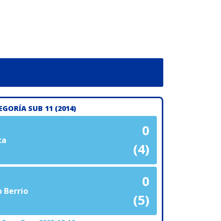
EGORÍA SUB 11 (2014)
0
ca
(4)
0
 Berrio
(5)