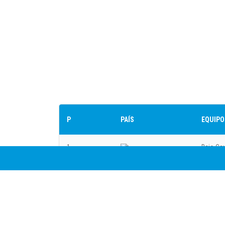
P
PAÍS
EQUIPO
1
Bajo Ca