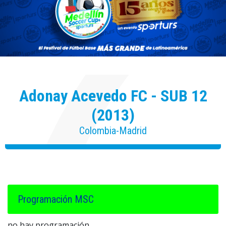
Adonay Acevedo FC - SUB 12
(2013)
Colombia-Madrid
Programación MSC
no hay programación