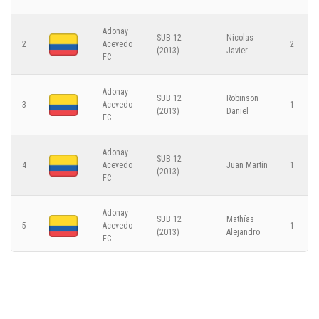
3
Independiente del Valle
Adonay
SUB 12
Nicolas
2
Acevedo
2
(2013)
Javier
FC
Fase de Grupos - 2025-12-08
Adonay
SUB 12
Robinson
3
Acevedo
1
(2013)
Daniel
FC
Adonay
SUB 12
4
Acevedo
Juan Martín
1
(2013)
FC
Adonay
SUB 12
Mathías
5
Acevedo
1
(2013)
Alejandro
FC
Adonay
SUB 12
Juan
6
Acevedo
1
(2013)
Esteban
FC