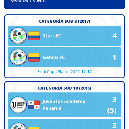
Resultados MSC
CATEGORÍA SUB 8 (2017)
4
Stars FC
1
Genius FC
Final Copa Plata - 2025-12-12
CATEGORÍA SUB 10 (2015)
3
Juventus Academy
Panamá
(5)
3