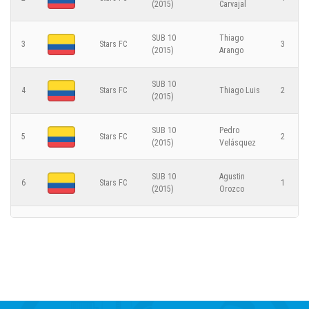
(2015)
Carvajal
1
Paseo del Norte
SUB 10
Thiago
3
Stars FC
3
(2015)
Arango
Fase de Grupos - 2025-12-10
SUB 10
4
Stars FC
Thiago Luis
2
CATEGORÍA SUB 8 (2017)
(2015)
9
Stars FC
SUB 10
Pedro
5
Stars FC
2
(2015)
Velásquez
1
SUB 10
Agustin
Veraguas Élite
6
Stars FC
1
(2015)
Orozco
Fase de Grupos - 2025-12-09
SUB 10
Nicolas
7
Stars FC
1
(2015)
Pino
CATEGORÍA SUB 10 (2015)
SUB 10
David
8
Stars FC
1
(2015)
Correa
0
Stars FC