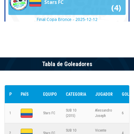
Stars FC
(4)
Final Copa Bronce - 2025-12-12
CATEGORÍA SUB 10 (2015)
9
Stars FC
Tabla de Goleadores
5
Olímpo FC
Semifinal Copa Bronce 2 - 2025-12-11
P
PAÍS
EQUIPO
CATEGORIA
JUGADOR
GOLES
CATEGORÍA SUB 10 (2015)
SUB 10
Alessandro
1
Stars FC
6
(2015)
Joseph
3
Stars FC
SUB 10
Vicente
2
Stars FC
4